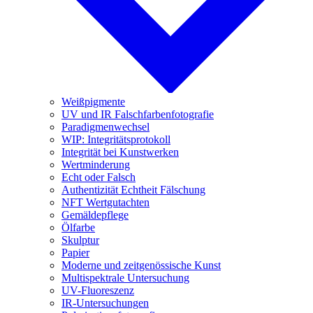
Weißpigmente
UV und IR Falschfarbenfotografie
Paradigmenwechsel
WIP: Integritätsprotokoll
Integrität bei Kunstwerken
Wertminderung
Echt oder Falsch
Authentizität Echtheit Fälschung
NFT Wertgutachten
Gemäldepflege
Ölfarbe
Skulptur
Papier
Moderne und zeitgenössische Kunst
Multispektrale Untersuchung
UV-Fluoreszenz
IR-Untersuchungen