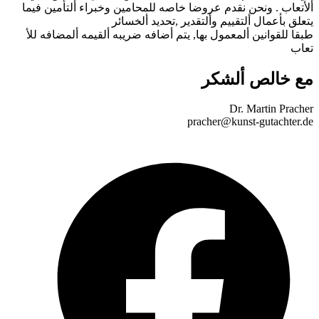
ألأتعاب . ونحن نقدم عروضا خاصه للمحامين وخبراء ألتأمين فيما
يتعلق بأعمال ألتقييم وألتقدير ,تحديد ألخسائر
طبقا للقوانين ألمعمول بها, يتم أضافه ضريبه ألقيمه ألمضافه للأ
تعاب
مع خالص ألشكر
Dr. Martin Pracher
pracher@kunst-gutachter.de
F
i
n
T
ö