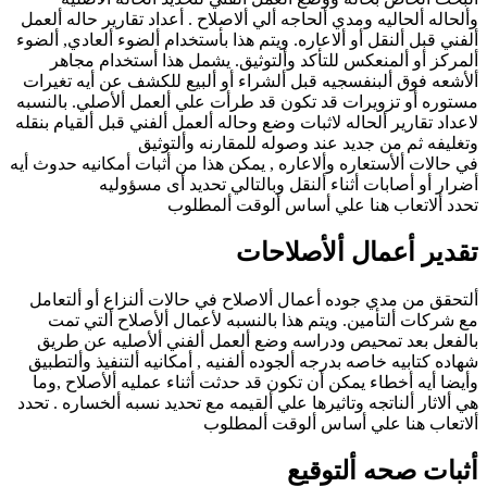
وألحاله ألحاليه ومدي ألحاجه ألي ألاصلاح . أعداد تقارير حاله ألعمل
ألفني قبل ألنقل أو ألاعاره. ويتم هذا بأستخدام ألضوء ألعادي, ألضوء
ألمركز أو ألمنعكس للتأكد وألتوثيق. يشمل هذا أستخدام مجاهر
ألأشعه فوق ألبنفسجيه قبل ألشراء أو ألبيع للكشف عن أيه تغيرات
مستوره أو تزويرات قد تكون قد طرأت علي ألعمل ألأصلي. بالنسبه
لاعداد تقارير ألحاله لاثبات وضع وحاله ألعمل ألفني قبل ألقيام بنقله
وتغليفه ثم من جديد عند وصوله للمقارنه وألتوثيق
في حالات ألأستعاره وألاعاره , يمكن هذا من أثبات أمكانيه حدوث أيه
أضرار أو أصابات أثناء ألنقل وبالتالي تحديد أى مسؤوليه
تحدد ألاتعاب هنا علي أساس ألوقت ألمطلوب
تقدير أعمال ألأصلاحات
ألتحقق من مدي جوده أعمال ألاصلاح في حالات ألنزاع أو ألتعامل
مع شركات ألتأمين. ويتم هذا بالنسبه لأعمال ألأصلاح ألتي تمت
بالفعل بعد تمحيص ودراسه وضع ألعمل ألفني ألأصليه عن طريق
شهاده كتابيه خاصه بدرجه ألجوده ألفنيه , أمكانيه ألتنفيذ وألتطبيق
وأيضا أيه أخطاء يمكن أن تكون قد حدثت أثناء عمليه ألأصلاح ,وما
هي ألاثار ألناتجه وتاثيرها علي ألقيمه مع تحديد نسبه ألخساره . تحدد
ألاتعاب هنا علي أساس ألوقت ألمطلوب
أثبات صحه ألتوقيع