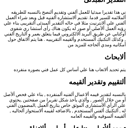
ني هذا تقديرا مبدئيا للعمل ألفني وتقديم ألنصح بالنسبه للطريقه
ألملائمه للسير قدما. تقديم ألاستشاره ألفنيه قبل وبعد شراء ألعمل
ألفني علي ألانترنيت مثلا في حاله ألتقدير ألمبدئى ألتقريبى بناء علي
رؤيه ألعمل ألأصلي أو صور له يكون هناك رأى أستشا ري شفوى
أوكتابي عن طريق ألبريد ألالكتروني فيما يتعلق بعمر و ألتاريخ ألفني
, وكذلك التكنيك ألمستخدم وألقيمه ألتقريبيه . هنا يتم ألاتفاق حول
أمكانيه ومدي ألحاجه للمزيد من
ألابحاث
يتم تحديد ألاتعاب هنا علي أساس كل عمل فني بصوره منفرده
ألتقييم وتقدير ألقيمه
بالنسبه لتقدير قيمه ألاعمال ألفنيه ألمنفرده , بناء علي فحص ألأصل
أو من خلال ألصور , وألذي يأخذ شكل تقريرا من صفحتين ,يحتوي
علي ألرأي ألأستشارى ألموثق خاص بتاريخ ألعمل ,المضمون ألفني
له , ألتكنيك ألفني ألمستخدم , بالاضافه لقيمه ألاستحواز ألحاليه ,
ألقيمه ألسوقيه وألقيمه ألعامه