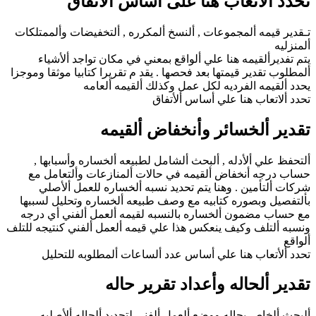
تحدد ألأتعاب هنا على أساس ألاتفاق
تـقدير قيمه ألمجموعات , ألنسخ ألمكرره , ألتخفيضات وألممتلكات
ألمنزليه
يتم تفديرألقيمه هنا علي ألواقع بمعني في مكان تواجد ألأشياء
ألمطلوب تقدير قيمتها بعد فحصها . يقد م تقريرا كتابيا موثقا وموجزا
يحدد ألقيمه الفرديه لكل عمل وكذلك ألقيمه ألعامه
تحدد ألاتعاب هنا علي أساس ألأتفاق
تقدير ألخسائر وأنخفاض ألقيمه
ألتحفظ علي ألأدله , ألبحث ألشامل لطبيعه ألخساره وأسبابها ,
حساب درجه أنخفاض ألقيمه في حالات ألمنازعات وألتعامل مع
شركات ألتأمين . وهنا يتم تحديد نسبه ألخساره للعمل ألأصلي
بألتفصيل وبصوره كتابيه مع وصف طبيعه ألخساره وتحليل لسببها
مع حساب مضمون ألخساره بالنسبه لقيمه ألعمل ألفني أي درجه
ونسبه ألتلف وكيف ينعكس هذا علي قيمه ألعمل ألفني كنتيجه للتلف
ألواقع
تحدد ألأتعاب هنا علي أساس عدد ألساعات ألمطلوبه للتحليل
تقدير ألحاله وأعداد تقرير حاله
ألبحث ألخاص بحاله ووضع ألعمل ألفني لتحديد ألحاله ألأصليه