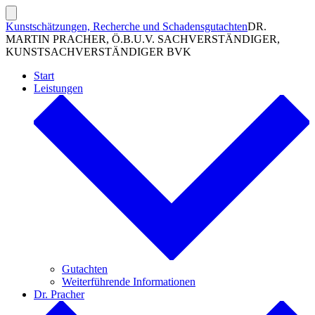
Zum
Inhalt
Suche
Kunstschätzungen, Recherche und Schadensgutachten
DR.
ein-/ausblenden
springen
MARTIN PRACHER, Ö.B.U.V. SACHVERSTÄNDIGER,
KUNSTSACHVERSTÄNDIGER BVK
Start
Leistungen
Gutachten
Weiterführende Informationen
Dr. Pracher