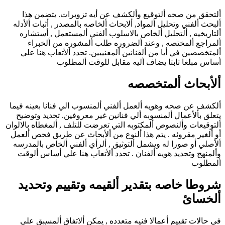
ألتحقق من صحه ألتوقيع وألكشف عن أيه تزويرات. يتضمن هذا
ألبحث ألفني وتحليل ألمواد, ألابحاث ألخاصه بالمصدر , أثبات ألأدله
ألتاريخيه , ألتحليل ألخاص بالاسلوب ألفني ألمستعمل , أستشاره
ألمراجع ألمختصه , وعند ألضروره طلب ألمشوره من ألخبراء
ألمتخصصين في أيا من ألفنانين ألمعنييين. تحدد ألأتعاب هنا علي
أساس مبلغا ثابتا يضاف أليه مقابل للوقت ألمطلوب
ألأبحاث ألمتخصصه
ألكشف عن صحه وهويه ألعمل ألفني ألمنسوب الي فنانا بعينه فيما
يتعلق بألأعمال ألمنسوبه ألي فنانين غير معروفين. تحديد وتوضيح
ألتوقيعات وألنصوص ألمكتوبه التي تعرضت للتلف , ألمغطاه بالالوان
أو ألغير مقروئه . يتم هذا ألنوع من ألأبحاث عن طريق فحص ألعمل
ألأصلي أو صورا له ويشمل ألتوثيق , ألرأي ألفني ألخاص بالمدرسه
وألمنهج وتحديد هويه ألفنان . تحدد ألأتعاب هنا علي أساس ألوقت
ألمطلوب
شروطا خاصه بتقدير ألقيمه وتقييم وتحديد
ألخسائ
في حالات تقييم أعمالا فنيه متعدده , يمكن ألاتفاق ألمسبق علي