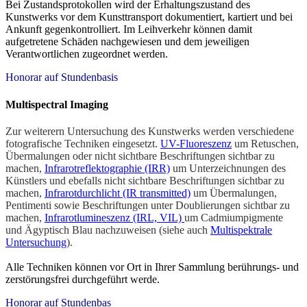
Bei Zustandsprotokollen wird der Erhaltungszustand des
Kunstwerks vor dem Kunsttransport dokumentiert, kartiert und bei
Ankunft gegenkontrolliert. Im Leihverkehr können damit
aufgetretene Schäden nachgewiesen und dem jeweiligen
Verantwortlichen zugeordnet werden.
Honorar auf Stundenbasis
Multispectral Imaging
Zur weiterern Untersuchung des Kunstwerks werden verschiedene
fotografische Techniken eingesetzt.
UV-Fluoreszenz
um Retuschen,
Übermalungen oder nicht sichtbare Beschriftungen sichtbar zu
machen,
Infrarotreflektographie (IRR)
um Unterzeichnungen des
Künstlers und ebefalls nicht sichtbare Beschriftungen sichtbar zu
machen,
Infrarotdurchlicht (IR transmitted)
um Übermalungen,
Pentimenti sowie Beschriftungen unter Doublierungen sichtbar zu
machen,
Infrarotlumineszenz (IRL, VIL)
um Cadmiumpigmente
und Ägyptisch Blau nachzuweisen (siehe auch
Multispektrale
Untersuchung
).
Alle Techniken können vor Ort in Ihrer Sammlung berührungs- und
zerstörungsfrei durchgeführt werde.
Honorar auf Stundenbas