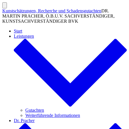
Zum
Inhalt
Suche
Kunstschätzungen, Recherche und Schadensgutachten
DR.
ein-/ausblenden
springen
MARTIN PRACHER, Ö.B.U.V. SACHVERSTÄNDIGER,
KUNSTSACHVERSTÄNDIGER BVK
Start
Leistungen
Gutachten
Weiterführende Informationen
Dr. Pracher