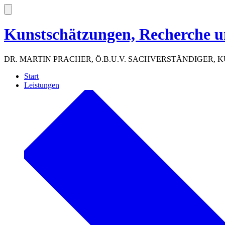
Zum
Inhalt
Suche
ein-/ausblenden
springen
Kunstschätzungen, Recherche 
DR. MARTIN PRACHER, Ö.B.U.V. SACHVERSTÄNDIGER
Start
Leistungen