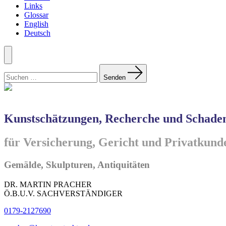
Links
Glossar
English
Deutsch
Menü
Suchen
nach:
Senden
Kunstschätzungen, Recherche und Schade
für Versicherung, Gericht und Privatkund
Gemälde, Skulpturen, Antiquitäten
DR. MARTIN PRACHER
Ö.B.U.V. SACHVERSTÄNDIGER
0179-2127690