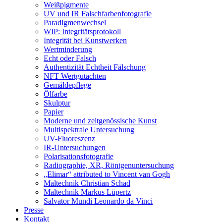
Weißpigmente
UV und IR Falschfarbenfotografie
Paradigmenwechsel
WIP: Integritätsprotokoll
Integrität bei Kunstwerken
Wertminderung
Echt oder Falsch
Authentizität Echtheit Fälschung
NFT Wertgutachten
Gemäldepflege
Ölfarbe
Skulptur
Papier
Moderne und zeitgenössische Kunst
Multispektrale Untersuchung
UV-Fluoreszenz
IR-Untersuchungen
Polarisationsfotografie
Radiographie, XR, Röntgenuntersuchung
„Elimar“ attributed to Vincent van Gogh
Maltechnik Christian Schad
Maltechnik Markus Lüpertz
Salvator Mundi Leonardo da Vinci
Presse
Kontakt