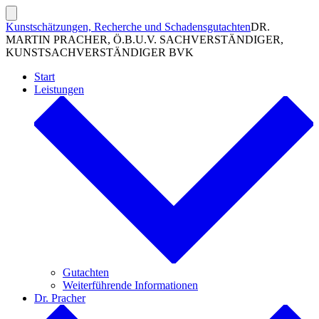
Zum
Inhalt
Suche
Kunstschätzungen, Recherche und Schadensgutachten
DR.
ein-/ausblenden
springen
MARTIN PRACHER, Ö.B.U.V. SACHVERSTÄNDIGER,
KUNSTSACHVERSTÄNDIGER BVK
Start
Leistungen
Gutachten
Weiterführende Informationen
Dr. Pracher