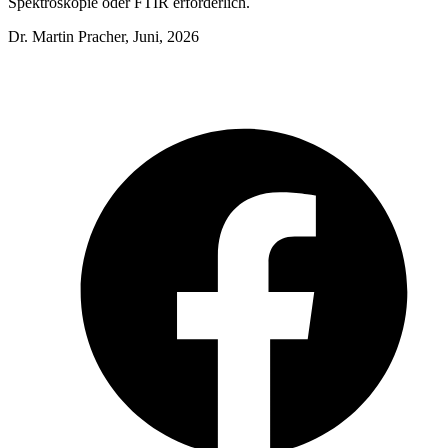
Spektroskopie oder FTIR erforderlich.
Dr. Martin Pracher, Juni, 2026
F
i
n
T
ö