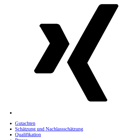
n
T
ö
Gutachten
Schätzung und Nachlassschätzung
Qualifikation