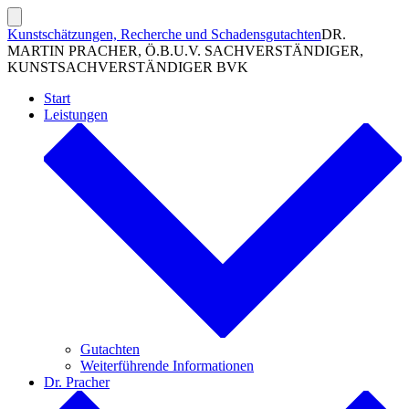
Zum
Inhalt
Suche
Kunstschätzungen, Recherche und Schadensgutachten
DR.
ein-/ausblenden
springen
MARTIN PRACHER, Ö.B.U.V. SACHVERSTÄNDIGER,
KUNSTSACHVERSTÄNDIGER BVK
Start
Leistungen
Gutachten
Weiterführende Informationen
Dr. Pracher