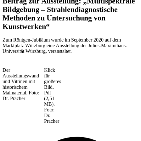
Beitrag zur Ausstellung: „Multispektrale
Bildgebung – Strahlendiagnostische
Methoden zu Untersuchung von
Kunstwerken“
Zum Röntgen-Jubiläum wurde im September 2020 auf dem
Marktplatz Würzburg eine Ausstellung der Julius-Maximilians-
Universität Würzburg, veranstaltet.
Der
Klick
Ausstellungswand
für
und Vitrinen mit
größeres
historischem
Bild,
Malmaterial. Foto:
Pdf
Dr. Pracher
(2,51
MB).
Foto:
Dr.
Pracher
F
i
n