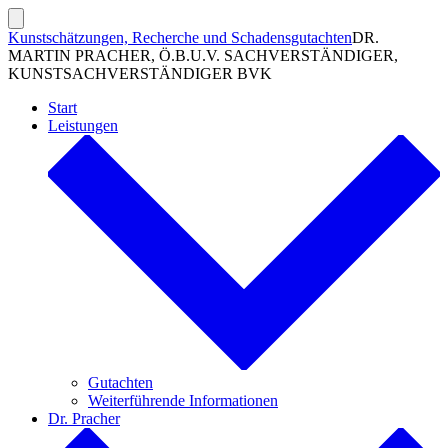
Zum
Inhalt
Suche
Kunstschätzungen, Recherche und Schadensgutachten
DR.
ein-/ausblenden
springen
MARTIN PRACHER, Ö.B.U.V. SACHVERSTÄNDIGER,
KUNSTSACHVERSTÄNDIGER BVK
Start
Leistungen
Gutachten
Weiterführende Informationen
Dr. Pracher